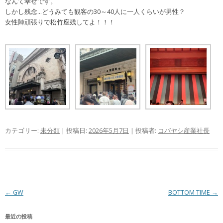
なんて幸せです。
しかし残念…どうみても観客の30～40人に一人くらいが男性？
女性陣頑張りで松竹座残してよ！！！
カテゴリー:
未分類
| 投稿日:
2026年5月7日
|
投稿者:
コバヤシ産業社長
投
←
GW
BOTTOM TIME
→
稿
最近の投稿
ナ