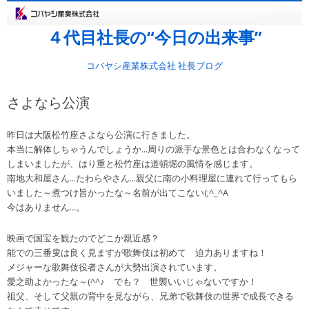
４代目社長の“今日の出来事”
コバヤシ産業株式会社 社長ブログ
さよなら公演
昨日は大阪松竹座さよなら公演に行きました。
本当に解体しちゃうんでしょうか…周りの派手な景色とは合わなくなって
しまいましたが、はり重と松竹座は道頓堀の風情を感じます。
南地大和屋さん…たわらやさん…親父に南の小料理屋に連れて行ってもら
いました～煮つけ旨かったな～名前が出てこない(;^_^A
今はありません…。
映画で国宝を観たのでどこか親近感？
能での三番叟は良く見ますが歌舞伎は初めて 迫力ありますね！
メジャーな歌舞伎役者さんが大勢出演されています。
愛之助よかったな～(^^♪ でも？ 世襲いいじゃないですか！
祖父、そして父親の背中を見ながら、兄弟で歌舞伎の世界で成長できる