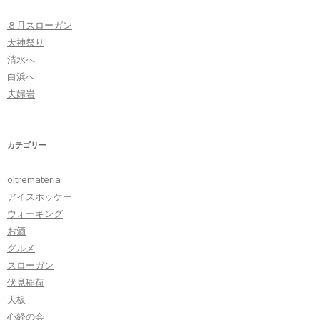
ビ
８月スローガン
ゲ
天神祭り
ー
清水へ
シ
白浜へ
ョ
夫婦岩
ン
カテゴリー
oltremateria
アイスホッケー
ウォーキング
お酒
グルメ
スローガン
伏見稲荷
天板
心経の会