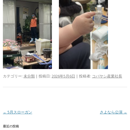
カテゴリー:
未分類
| 投稿日:
2026年5月6日
|
投稿者:
コバヤシ産業社長
投
←
5月スローガン
さよなら公演
→
稿
最近の投稿
ナ