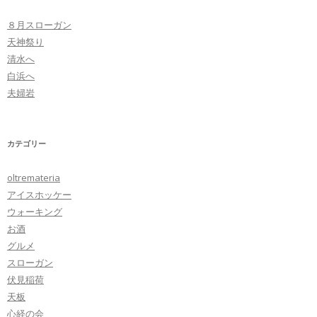
ビ
８月スローガン
ゲ
天神祭り
ー
清水へ
シ
白浜へ
ョ
夫婦岩
ン
カテゴリー
oltremateria
アイスホッケー
ウォーキング
お酒
グルメ
スローガン
伏見稲荷
天板
心経の会