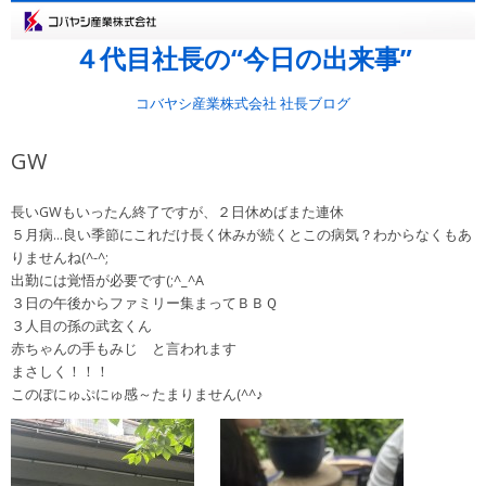
４代目社長の“今日の出来事”
コバヤシ産業株式会社 社長ブログ
GW
長いGWもいったん終了ですが、２日休めばまた連休
５月病…良い季節にこれだけ長く休みが続くとこの病気？わからなくもあ
りませんね(^-^;
出勤には覚悟が必要です(;^_^A
３日の午後からファミリー集まってＢＢＱ
３人目の孫の武玄くん
赤ちゃんの手もみじ と言われます
まさしく！！！
このぽにゅぷにゅ感～たまりません(^^♪