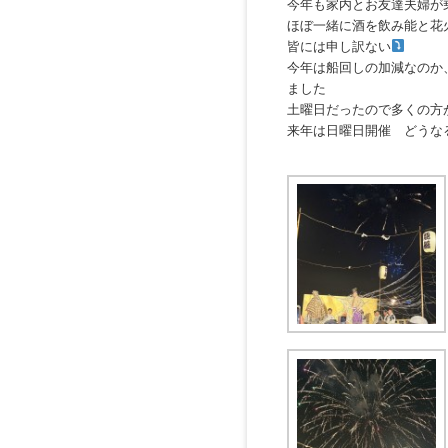
今年も家内とお友達夫婦が
ほぼ一緒に酒を飲み能と花
皆には申し訳ない
今年は船回しの加減なのか
ました
土曜日だったので多くの方
来年は日曜日開催 どうなるこ