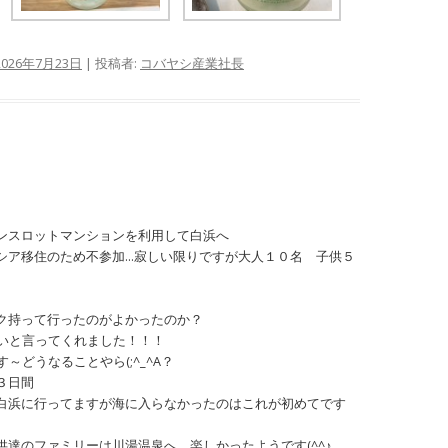
2026年7月23日
|
投稿者:
コバヤシ産業社長
ンスロットマンションを利用して白浜へ
シア移住のため不参加…寂しい限りですが大人１０名 子供５
。
ク持って行ったのがよかったのか？
たいと言ってくれました！！！
～どうなることやら(;^_^A？
３日間
白浜に行ってますが海に入らなかったのはこれが初めてです
達のファミリーは川湯温泉へ 楽しかったようです(^^♪