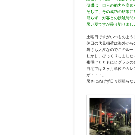
研鑽は 自らの能力を高め
そして、その成功の結果に
籠らず 対客との接触時間
暑い夏ですが乗り切りまし
土曜日ですがいつものよう
休日の伏見稲荷は海外から
暑さも大変なのでこのルー
しかし、びっくりしました～
夜明けとともにヒグラシの
自宅では３ヶ月単位のカレ
が・・・。
暑さにめげず日々頑張らな