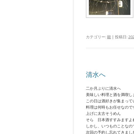
カテゴリー:
能
| 投稿日:
20
清水へ
二か月ぶりに清水へ
美味しい料理と酒を満喫し
この日は酒好きが集まってい
料理は何時もお任せなので
上げに太古そうめん
そら 日本酒すすみますよね(
しかし、いつものことなの
次回の予約し忘れてきまし