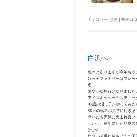
カテゴリー:
お酒
| 投稿日:
白浜へ
色々とありますが今年もラ
姪っ子ファミリーはマレー
名
賑やかな旅行となりました
アイスホッケーのスティッ
41歳の甥っ子がやってみ
30日の臨スポ見学に行きます
幸いにも天気に恵まれ良い
しかし、長年にわたり夏の
(;^_^A
塩水が苦手な孫もいてて子供