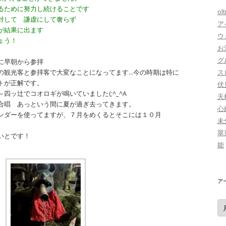
るために努力し続けることです
ol
対して 謙虚にして奢らず
ア
が結果に出ます
ウ
ょう！
お
グ
に早朝から参拝
ス
の観光客と参拝客で大変なことになってます…今の時期は特に
トが正解です。
伏
四ッ辻でコオロギが鳴いていました(;^_^A
天
合唱 あっという間に夏が過ぎ去ってきます。
心
ンダーを使ってますが、７月をめくるとそこには１０月
未
翠
いとです！
能
ア
ア
ー
カ
イ