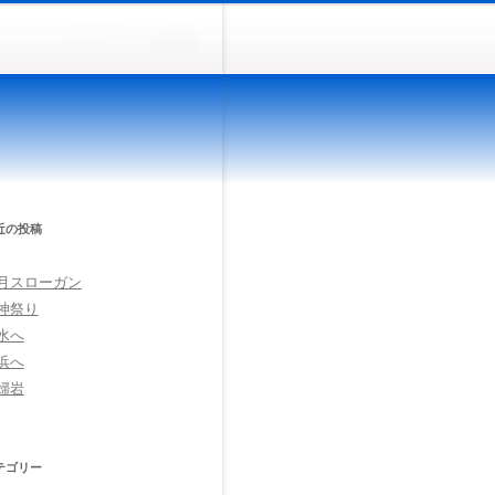
近の投稿
月スローガン
神祭り
水へ
浜へ
婦岩
テゴリー