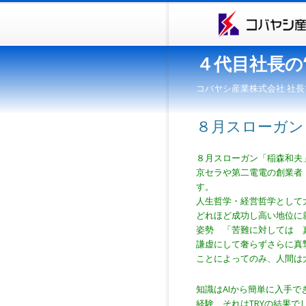
４代目社長の
コバヤシ産業株式会社 社長
８月スローガン
８月スローガン「稲森和夫
京セラや第二電電の創業者
す。
人生哲学・経営哲学として
どれほど成功し高い地位に
姿勢 「苦難に対しては 
謙虚にして奢らずさらに真
ことによってのみ、人間は
知識はAIから簡単に入手で
経験、それはTRYの結果で