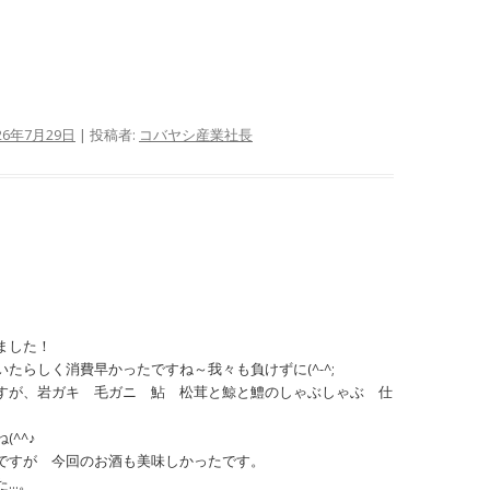
26年7月29日
|
投稿者:
コバヤシ産業社長
ました！
たらしく消費早かったですね～我々も負けずに(^-^;
すが、岩ガキ 毛ガニ 鮎 松茸と鯨と鱧のしゃぶしゃぶ 仕
^^♪
ですが 今回のお酒も美味しかったです。
た…。