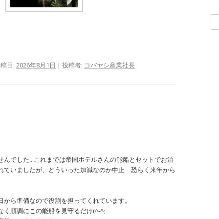
ブ
検
索
:
投稿日:
2026年8月1日
|
投稿者:
コバヤシ産業社長
せんでした…これまでは帝国ホテルさんの能船とセットでお泊
れていましたが、どういった加減なのか中止 恐らく来年から
日から準備なので役割を担ってくれています。
く順調にこの能船を見守るだけ(^-^;