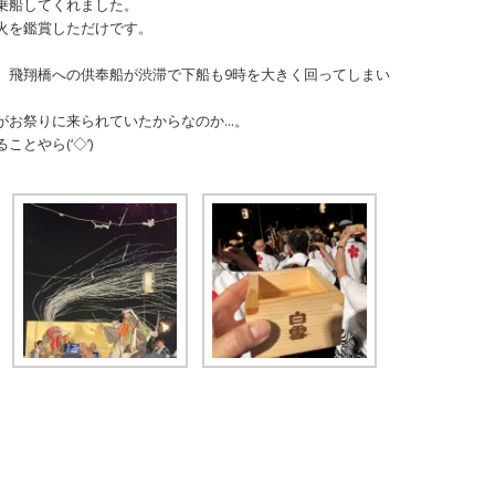
乗船してくれました。
火を鑑賞しただけです。
、飛翔橋への供奉船が渋滞で下船も9時を大きく回ってしまい
がお祭りに来られていたからなのか…。
とやら(‘◇’)ゞ