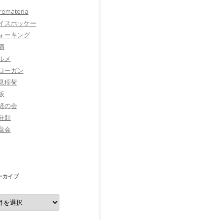
tremateria
イスホッケー
ォーキング
酒
ルメ
ローガン
見稲荷
板
経の会
分類
章会
ーカイブ