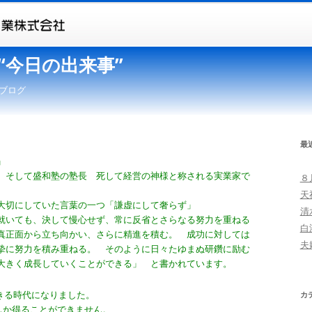
“今日の出来事”
ブログ
最
」
 そして盛和塾の塾長 死して経営の神様と称される実業家で
８
天
大切にしていた言葉の一つ「謙虚にして奢らず」
清
就いても、決して慢心せず、常に反省とさらなる努力を重ねる
白
真正面から立ち向かい、さらに精進を積む。 成功に対しては
夫
摯に努力を積み重ねる。 そのように日々たゆまぬ研鑽に励む
大きく成長していくことができる」 と書かれています。
きる時代になりました。
カ
しか得ることができません。