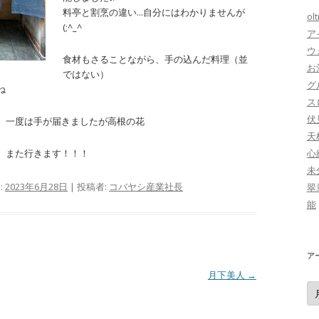
料亭と割烹の違い…自分にはわかりませんが
ol
(;^_^
ア
ウ
食材もさることながら、手の込んだ料理（並
お
ではない）
グ
ね
ス
伏
、一度は手が届きましたが高根の花
天
心
、また行きます！！！
未
:
2023年6月28日
|
投稿者:
コバヤシ産業社長
翠
能
ア
月下美人
→
ア
ー
カ
イ