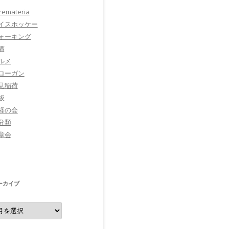
tremateria
イスホッケー
ォーキング
酒
ルメ
ローガン
見稲荷
板
経の会
分類
章会
ーカイブ