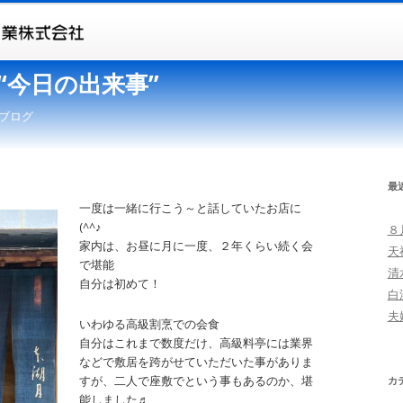
“今日の出来事”
ブログ
最
一度は一緒に行こう～と話していたお店に
(^^♪
８
家内は、お昼に月に一度、２年くらい続く会
天
で堪能
清
自分は初めて！
白
夫
いわゆる高級割烹での会食
自分はこれまで数度だけ、高級料亭には業界
などで敷居を跨がせていただいた事がありま
すが、二人で座敷でという事もあるのか、堪
カ
能しました♬