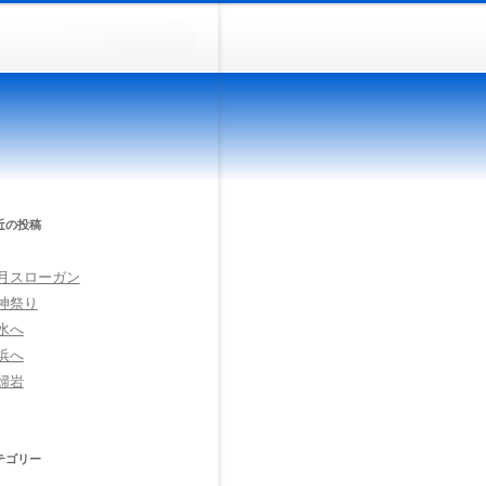
近の投稿
月スローガン
神祭り
水へ
浜へ
婦岩
テゴリー