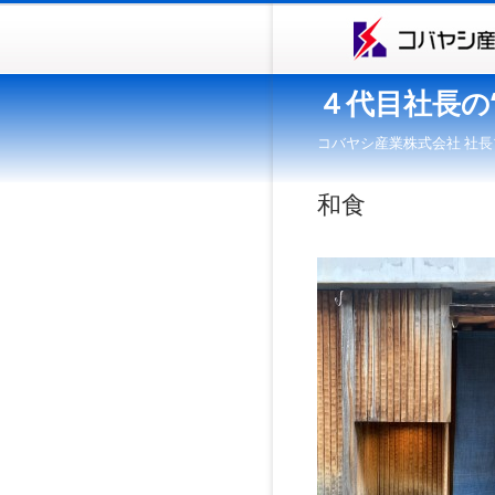
４代目社長の
コバヤシ産業株式会社 社長
和食