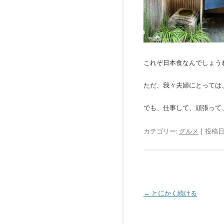
これぞ日本食なんでしょう
ただ、我々夫婦にとっては
でも、仕事して、頑張って
カテゴリー:
グルメ
| 投稿日
投
←
とにかく続ける
稿
ナ