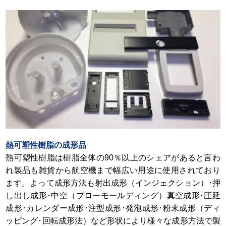
熱可塑性樹脂の成形品
熱可塑性樹脂は樹脂全体の90％以上のシェアがあると言わ
れ製品も雑貨から航空機まで幅広い用途に使用されており
ます。よって成形方法も射出成形（インジェクション）･押
し出し成形･中空（ブローモールディング）真空成形･圧延
成形･カレンダー成形･注型成形･発泡成形･粉末成形（ディ
ッピング･回転成形法）など形状により様々な成形方法で製