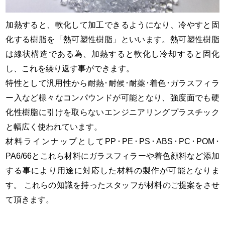
加熱すると、軟化して加工できるようになり、冷やすと固
化する樹脂を「熱可塑性樹脂」といいます。熱可塑性樹脂
は線状構造である為、加熱すると軟化し冷却すると固化
し、これを繰り返す事ができます。
特性として汎用性から耐熱･耐候･耐薬･着色･ガラスフィラ
ー入など様々なコンパウンドが可能となり、強度面でも硬
化性樹脂に引けを取らないエンジニアリングプラスチック
と幅広く使われています。
材料ラインナップとしてPP･PE･PS･ABS･PC･POM･
PA6/66とこれら材料にガラスフィラーや着色顔料など添加
する事により用途に対応した材料の製作が可能となりま
す。 これらの知識を持ったスタッフが材料のご提案をさせ
て頂きます。