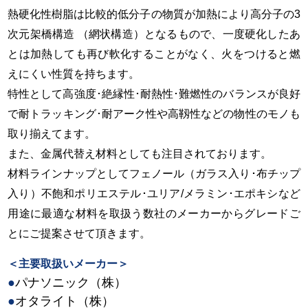
熱硬化性樹脂は比較的低分子の物質が加熱により高分子の3
次元架橋構造 （網状構造）となるもので、一度硬化したあ
とは加熱しても再び軟化することがなく、火をつけると燃
えにくい性質を持ちます。
特性として高強度･絶縁性･耐熱性･難燃性のバランスが良好
で耐トラッキング･耐アーク性や高靱性などの物性のモノも
取り揃えてます。
また、金属代替え材料としても注目されております。
材料ラインナップとしてフェノール（ガラス入り･布チップ
入り）不飽和ポリエステル･ユリア/メラミン･エポキシなど
用途に最適な材料を取扱う数社のメーカーからグレードご
とにご提案させて頂きます。
＜主要取扱いメーカー＞
●
パナソニック（株）
●
オタライト（株）