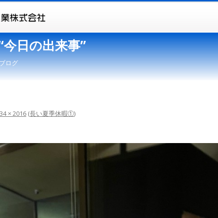
“今日の出来事”
ブログ
34 × 2016
(
長い夏季休暇①
)