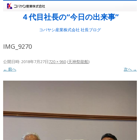
４代目社長の“今日の出来事”
コバヤシ産業株式会社 社長ブログ
IMG_9270
公開日時:
2018年7月27日
720 × 960
(
天神祭能船
)
← 前へ
次へ →